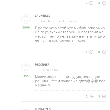
2
4
CRUMBLED
4 Anchors + Sea Captain s fan
2006
Просто хочу чтоб кто нибудь уже униз
-
ил перуанских тварей) и поставил на
место . так то ненавижу ван вин и Вио
летту , тварь конченая тоже
3
0
PEDOBEER
Rekonix s fan
550
Максимально злой лудик, последние г
-
рошики ***** и зашел на длтв😁😁😁 пос
мешнил
2
2
LUDKA_ZLO