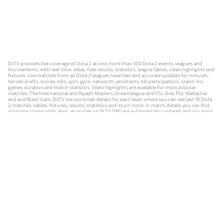
DLTV provides live coverage of Dota 2 across more than 500 Dota 2 events, leagues and
tournaments, with real-time, delay-free results, statistics, league tables, video highlights and
fixtures. Live matches from all Dota 2 leagues have fast and accurate updates for minutes,
heroes drafts, scores, kills, xpm, gpm, networth, assistants, kill participations, stand-ins,
games duration and match statistics. Video highlights are available for most popular
matches: The International and Riyadh Masters, Dreamleague and ESL One, PGL Wallachia
and and Blast Slam. DLTV live score has details for each team where you can see last 10 Dota
2 matches, tables, fixtures, results, statistics and much more. In match details you can find
dropping/rising odds. Also, all scores on DLTV.ORG are automatically updated and you don't
need to refresh it manually.
NEWS
MATCHES
RESULTS
EVENTS
CONTACTS
18+
Privacy Policy
Terms of Use
Cookie Policy
Offer and Contract
Payment unsubscribe
DLTV.ORG © 2019-2026 All rights reserved