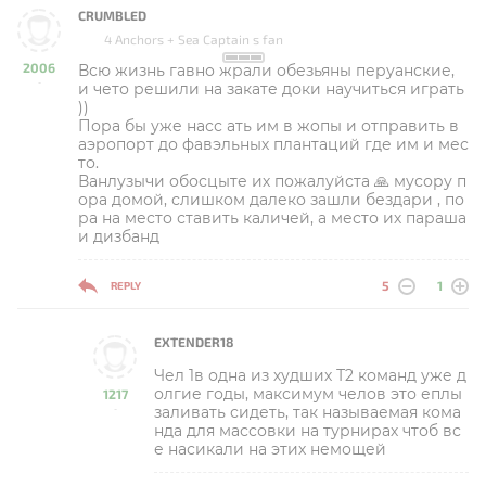
CRUMBLED
4 Anchors + Sea Captain s fan
2006
Всю жизнь гавно жрали обезьяны перуанские,
-
и чето решили на закате доки научиться играть
))
Пора бы уже насс ать им в жoпы и отправить в
аэропорт до фавэльных плантаций где им и мес
то.
Ванлузычи обосцыте их пожалуйста 🙏 мусору п
ора домой, слишком далеко зашли бездари , по
ра на место ставить каличей, а место их параша
и дизбанд
5
1
REPLY
EXTENDER18
Чел 1в одна из худших Т2 команд уже д
олгие годы, максимум челов это еплы
1217
заливать сидеть, так называемая кома
-
нда для массовки на турнирах чтоб вс
е насикали на этих немощей