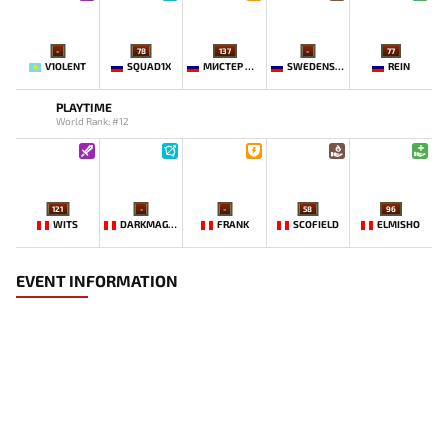
-
78
137
-
77
V1OLENT
SQUAD1X
МИСТЕР МОРАЛЬ
SWEDENSTRONG
REIN
PLAYTIME
World Rank: #12
121
-
-
58
96
WITS
DARKMAGO♡
FRANK
SCOFIELD
ELMISHO
EVENT INFORMATION