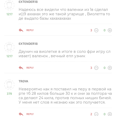
EXTENDER18
Надеюсь все видели что валенки из 1в сделал
и))9 аххахах это же такой угарище , Виолетта то
1217
де выдало базы хахахахахах
-
3
0
REPLY
EXTENDER18
Даунич на виолетке в итоге в соло фри игру сл
ивает) валенок , вечный епл узник
1217
-
3
0
REPLY
TROYA
Невероятно как я поставил на перу в первой ка
рте тб 28 килов больше 30 к и они за полтора ча
379
са делают 24 кила, против полных нищих бичей.
-
У меня нет слов я незнаю как это получается.
2
0
REPLY