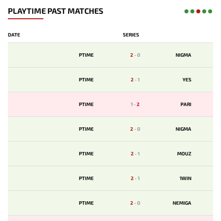
PLAYTIME PAST MATCHES
DATE
SERIES
PTIME
2
-
0
NIGMA
PTIME
2
-
1
YES
PTIME
1
-
2
PARI
PTIME
2
-
0
NIGMA
PTIME
2
-
1
MOUZ
PTIME
2
-
1
1WIN
PTIME
2
-
0
NEMIGA