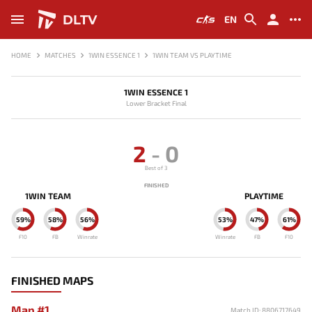
DLTV
EN
HOME
MATCHES
1WIN ESSENCE 1
1WIN TEAM VS PLAYTIME
1WIN ESSENCE 1
Lower Bracket Final
2
-
0
Best of 3
FINISHED
1WIN TEAM
PLAYTIME
59%
58%
56%
53%
47%
61%
F10
FB
Winrate
Winrate
FB
F10
FINISHED MAPS
Map #1
Match ID: 8806717649