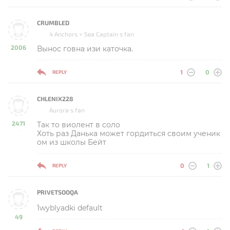
CRUMBLED
4 Anchors + Sea Captain s fan
2006
Вынос говна изи каточка.
-
1
0
REPLY
CHLENIX228
Aurora s fan
2471
Так то виолент в соло
-
Хоть раз Данька может гордиться своим ученик
ом из школы Бейт
0
1
REPLY
PRIVETSOOQA
1wyblyadki default
49
-