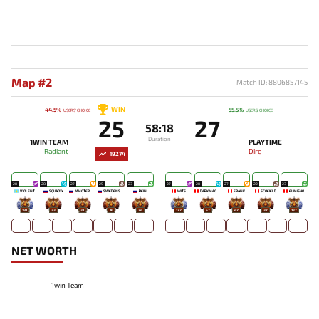
Map #2
Match ID: 8806857145
WIN
44.5%
55.5%
USERS' CHOICE
USERS' CHOICE
25
27
58:18
Duration
1WIN TEAM
PLAYTIME
Radiant
Dire
19274
28
28
27
25
23
27
28
27
22
23
V1OLENT
SQUAD1X
МИСТЕР МОРАЛЬ
SWEDENSTRONG
REIN
WITS
DARKMAGO♡
FRANK
SCOFIELD
ELMISHO
181
33
31
16
24
122
57
42
37
137
NET WORTH
1win Team