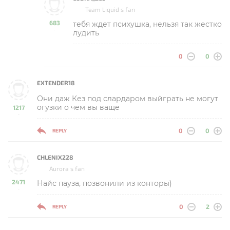
Team Liquid s fan
683
тебя ждет психушка, нельзя так жестко
-
лудить
0
0
EXTENDER18
Они даж Кез под слардаром выйграть не могут
огузки о чем вы ваще
1217
-
0
0
REPLY
CHLENIX228
Aurora s fan
2471
Найс пауза, позвонили из конторы)
-
0
2
REPLY