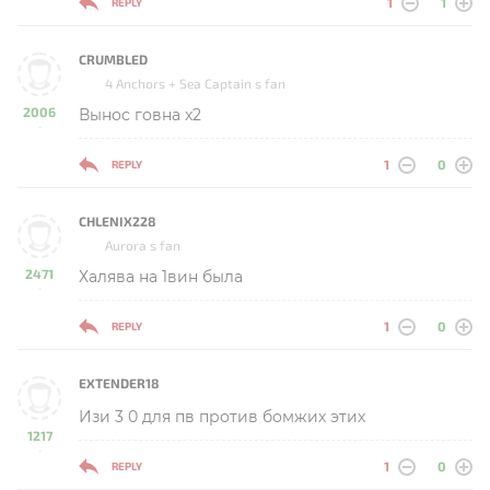
1
1
REPLY
CRUMBLED
4 Anchors + Sea Captain s fan
2006
Вынос говна x2
-
1
0
REPLY
CHLENIX228
Aurora s fan
2471
Халява на 1вин была
-
1
0
REPLY
EXTENDER18
Изи 3 0 для пв против бомжих этих
1217
-
1
0
REPLY