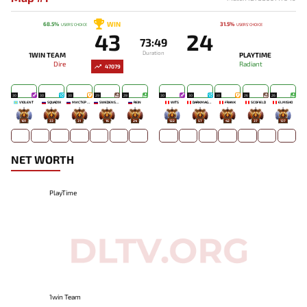
WIN
68.5%
31.5%
USERS' CHOICE
USERS' CHOICE
43
24
73:49
Duration
1WIN TEAM
PLAYTIME
Dire
Radiant
47079
30
30
30
29
28
30
30
30
26
26
V1OLENT
SQUAD1X
МИСТЕР МОРАЛЬ
SWEDENSTRONG
REIN
WITS
DARKMAGO♡
FRANK
SCOFIELD
ELMISHO
181
33
31
16
24
122
57
42
37
137
NET WORTH
PlayTime
1win Team